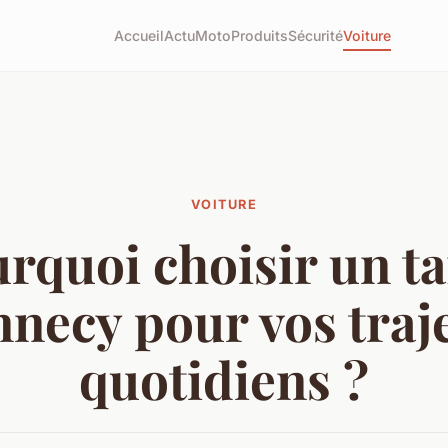
Accueil
Actu
Moto
Produits
Sécurité
Voiture
VOITURE
rquoi choisir un ta
necy pour vos traj
quotidiens ?