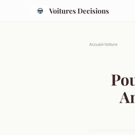
Voitures Decisions
Accueil
›
Voiture
Pou
An