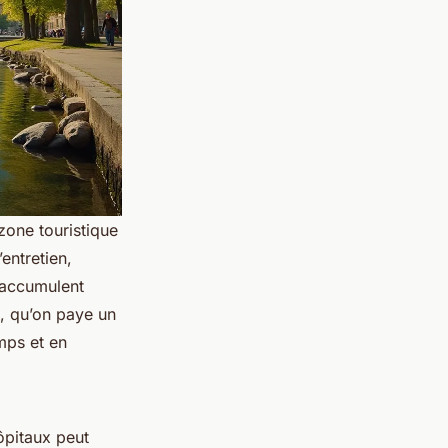
zone touristique
entretien,
s’accumulent
e, qu’on paye un
mps et en
ôpitaux peut