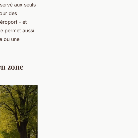
éservé aux seuls
pour des
aéroport - et
ce permet aussi
re ou une
en zone