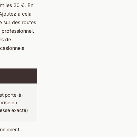
nt les 20 €. En
Ajoutez à cela
e sur des routes
 professionnel.
es de
ccasionnels
et porte-à-
(prise en
resse exacte)
onnement :