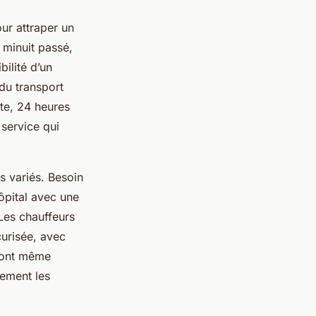
ur attraper un
à minuit passé,
ilité d’un
 du transport
te, 24 heures
 service qui
s variés. Besoin
ôpital avec une
 Les chauffeurs
curisée, avec
 sont même
dement les