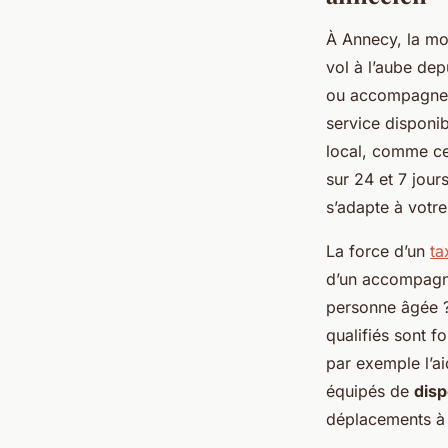
À Annecy, la mob
vol à l’aube dep
ou accompagner 
service disponib
local, comme ce
sur 24 et 7 jour
s’adapte à votre
La force d’un
ta
d’un accompagne
personne âgée ? 
qualifiés sont f
par exemple l’a
équipés de
disp
déplacements à 