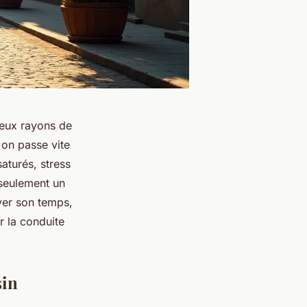
deux rayons de
, on passe vite
saturés, stress
 seulement un
ver son temps,
 la conduite
sin