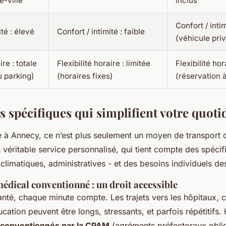
e-ville
inclus
Confort / intim
ité : élevé
Confort / intimité : faible
(véhicule pri
ire : totale
Flexibilité horaire : limitée
Flexibilité hor
u parking)
(horaires fixes)
(réservation 
s spécifiques qui simplifient votre quoti
 à Annecy, ce n’est plus seulement un moyen de transport d
n véritable service personnalisé, qui tient compte des spécifi
limatiques, administratives - et des besoins individuels de
édical conventionné : un droit accessible
nté, chaque minute compte. Les trajets vers les hôpitaux, c
cation peuvent être longs, stressants, et parfois répétitifs.
s conventionnés par la CPAM
(agréments préfectoraux oblig