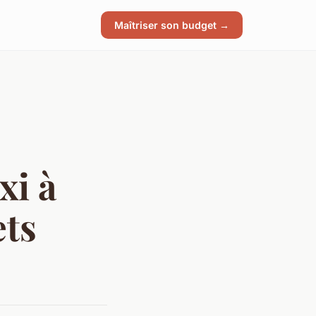
Maîtriser son budget →
xi à
ets