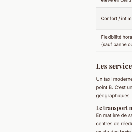
élevé en centr
Confort / intim
Flexibilité hora
(sauf panne o
Les service
Un taxi moderne
point B. C’est u
géographiques, c
Le transport m
En matière de sa
centres de réédu
existe des
taxi