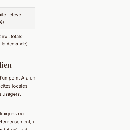
ité : élevé
vé)
aire : totale
à la demande)
dien
’un point A à un
cités locales -
s usagers.
liniques ou
 Heureusement, il
atoires), qui