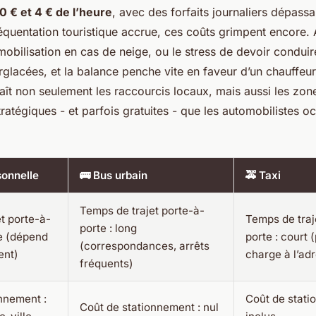
0 € et 4 € de l’heure
, avec des forfaits journaliers dépassa
réquentation touristique accrue, ces coûts grimpent encore. 
mobilisation en cas de neige, ou le stress de devoir conduir
glacées, et la balance penche vite en faveur d’un chauffeur
aît non seulement les raccourcis locaux, mais aussi les zon
ratégiques - et parfois gratuites - que les automobilistes o
sonnelle
🚌 Bus urbain
🚕 Taxi
Temps de trajet porte-à-
t porte-à-
Temps de traj
porte : long
le (dépend
porte : court 
(correspondances, arrêts
ent)
charge à l’ad
fréquents)
nnement :
Coût de stati
Coût de stationnement : nul