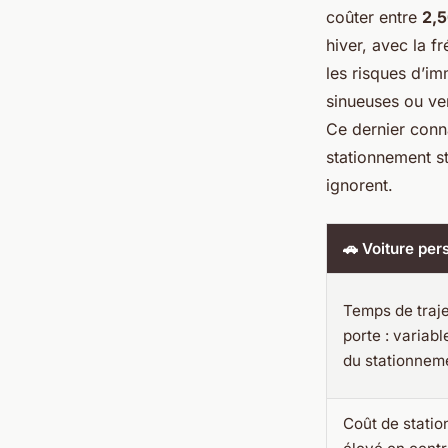
coûter entre
2,5
hiver, avec la f
les risques d’im
sinueuses ou ver
Ce dernier conn
stationnement st
ignorent.
🚗 Voiture per
Temps de traje
porte : variab
du stationnem
Coût de statio