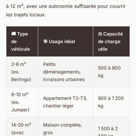
à 12 m³, avec une autonomie suffisante pour couvrir
les trajets locaux.
🚚 Type
⚖️ Capacité
de
🎯 Usage idéal
de charge
véhicule
utile
2-6 m³
Petits
500 à 800
(ex.
déménagements,
kg
Berlingo)
livraisons urbaines
8-10 m³
Appartement T2-T3,
900 à 1 200
(ex.
chantier léger
kg
Jumper)
14-20 m³
Maison complète,
1 500 à 2
(avec
gros