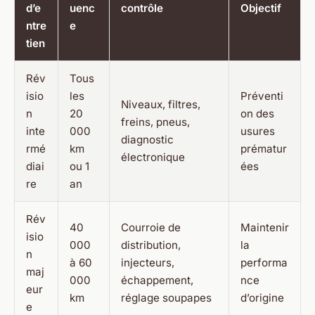
d’e
uenc
contrôle
Objectif
ntre
e
tien
Rév
Tous
isio
les
Préventi
Niveaux, filtres,
n
20
on des
freins, pneus,
inte
000
usures
diagnostic
rmé
km
prématur
électronique
diai
ou 1
ées
re
an
Rév
40
Courroie de
Maintenir
isio
000
distribution,
la
n
à 60
injecteurs,
performa
maj
000
échappement,
nce
eur
km
réglage soupapes
d’origine
e